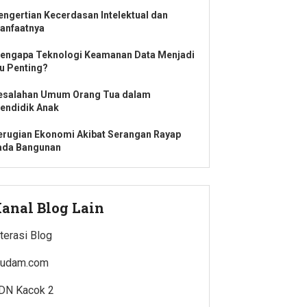
engertian Kecerdasan Intelektual dan
anfaatnya
engapa Teknologi Keamanan Data Menjadi
su Penting?
esalahan Umum Orang Tua dalam
endidik Anak
erugian Ekonomi Akibat Serangan Rayap
ada Bangunan
anal Blog Lain
iterasi Blog
rudam.com
DN Kacok 2