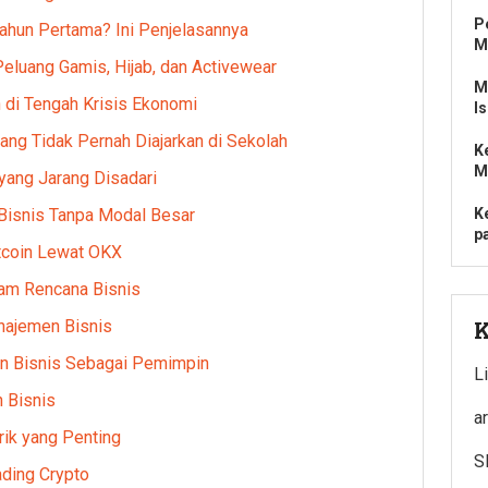
P
ahun Pertama? Ini Penjelasannya
M
eluang Gamis, Hijab, dan Activewear
M
n di Tengah Krisis Ekonomi
I
ang Tidak Pernah Diajarkan di Sekolah
K
M
yang Jarang Disadari
Bisnis Tanpa Modal Besar
K
p
tcoin Lewat OKX
am Rencana Bisnis
najemen Bisnis
K
an Bisnis Sebagai Pemimpin
L
 Bisnis
a
ik yang Penting
S
ading Crypto