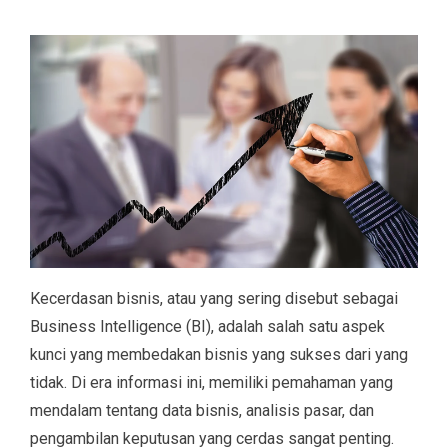
Kecerdasan bisnis, atau yang sering disebut sebagai
Business Intelligence (BI), adalah salah satu aspek
kunci yang membedakan bisnis yang sukses dari yang
tidak. Di era informasi ini, memiliki pemahaman yang
mendalam tentang data bisnis, analisis pasar, dan
pengambilan keputusan yang cerdas sangat penting.