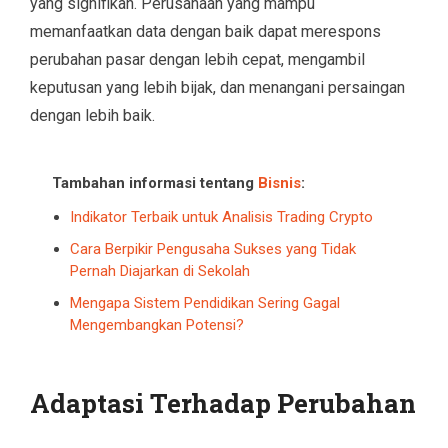
yang signifikan. Perusahaan yang mampu
memanfaatkan data dengan baik dapat merespons
perubahan pasar dengan lebih cepat, mengambil
keputusan yang lebih bijak, dan menangani persaingan
dengan lebih baik.
Tambahan informasi tentang
Bisnis
:
Indikator Terbaik untuk Analisis Trading Crypto
Cara Berpikir Pengusaha Sukses yang Tidak
Pernah Diajarkan di Sekolah
Mengapa Sistem Pendidikan Sering Gagal
Mengembangkan Potensi?
Adaptasi Terhadap Perubahan