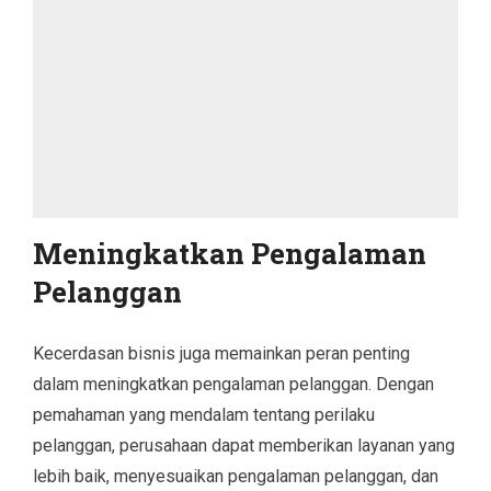
Meningkatkan Pengalaman
Pelanggan
Kecerdasan bisnis juga memainkan peran penting
dalam meningkatkan pengalaman pelanggan. Dengan
pemahaman yang mendalam tentang perilaku
pelanggan, perusahaan dapat memberikan layanan yang
lebih baik, menyesuaikan pengalaman pelanggan, dan