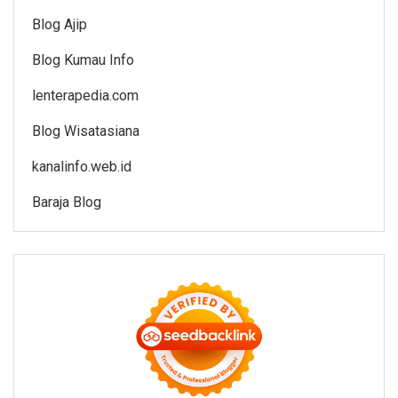
Blog Ajip
Blog Kumau Info
lenterapedia.com
Blog Wisatasiana
kanalinfo.web.id
Baraja Blog