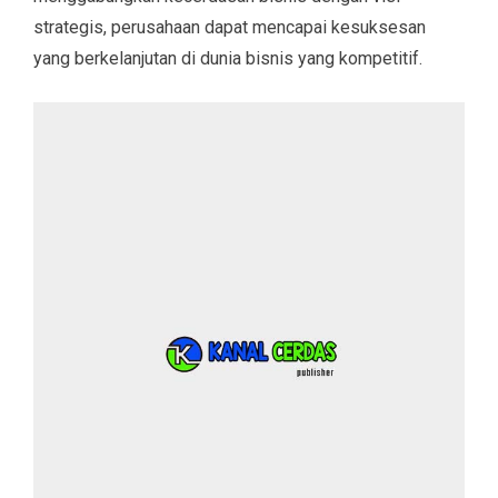
strategis, perusahaan dapat mencapai kesuksesan
yang berkelanjutan di dunia bisnis yang kompetitif.