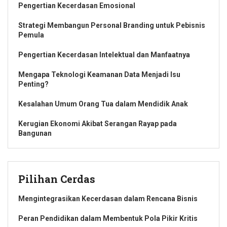
Pengertian Kecerdasan Emosional
Strategi Membangun Personal Branding untuk Pebisnis
Pemula
Pengertian Kecerdasan Intelektual dan Manfaatnya
Mengapa Teknologi Keamanan Data Menjadi Isu
Penting?
Kesalahan Umum Orang Tua dalam Mendidik Anak
Kerugian Ekonomi Akibat Serangan Rayap pada
Bangunan
Pilihan Cerdas
Mengintegrasikan Kecerdasan dalam Rencana Bisnis
Peran Pendidikan dalam Membentuk Pola Pikir Kritis