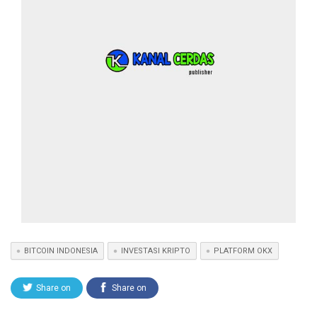
BITCOIN INDONESIA
INVESTASI KRIPTO
PLATFORM OKX
Share on
Share on
Twitter
Facebook