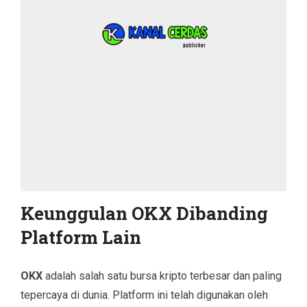
Keunggulan OKX Dibanding
Platform Lain
OKX
adalah salah satu bursa kripto terbesar dan paling
tepercaya di dunia. Platform ini telah digunakan oleh