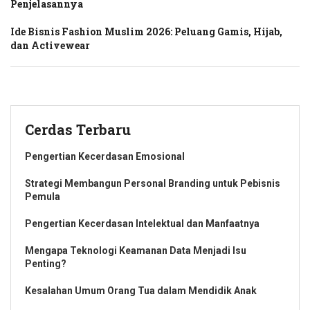
Penjelasannya
Ide Bisnis Fashion Muslim 2026: Peluang Gamis, Hijab,
dan Activewear
Cerdas Terbaru
Pengertian Kecerdasan Emosional
Strategi Membangun Personal Branding untuk Pebisnis
Pemula
Pengertian Kecerdasan Intelektual dan Manfaatnya
Mengapa Teknologi Keamanan Data Menjadi Isu
Penting?
Kesalahan Umum Orang Tua dalam Mendidik Anak