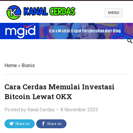
MENU
Kanal Cerdas
Home
»
Bisnis
Cara Cerdas Memulai Investasi
Bitcoin Lewat OKX
Posted by
Kanal Cerdas
—
8 November 2025
Share on
Share on
Twitter
Facebook