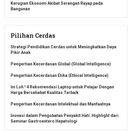
Kerugian Ekonomi Akibat Serangan Rayap pada
Bangunan
Pilihan Cerdas
Strategi Pendidikan Cerdas untuk Meningkatkan Daya
Pikir Anak
Pengertian Kecerdasan Global (Global Intelligence)
Pengertian Kecerdasan Etika (Ethical Intelligence)
Ini Loh ! 4 Rekomendasi Laptop untuk Pelajar Dengan
Harga Bersahabat Kualitas Terbaik
Pengertian Kecerdasan Intelektual dan Manfaatnya
Inovasi dalam Pengobatan Penyakit Hati: Highlight dari
Seminar Gastroentero Hepatologi