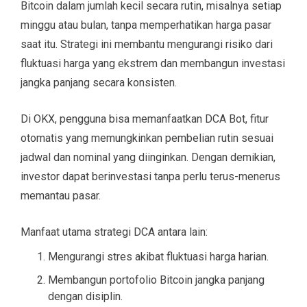
Bitcoin dalam jumlah kecil secara rutin, misalnya setiap
minggu atau bulan, tanpa memperhatikan harga pasar
saat itu. Strategi ini membantu mengurangi risiko dari
fluktuasi harga yang ekstrem dan membangun investasi
jangka panjang secara konsisten.
Di OKX, pengguna bisa memanfaatkan DCA Bot, fitur
otomatis yang memungkinkan pembelian rutin sesuai
jadwal dan nominal yang diinginkan. Dengan demikian,
investor dapat berinvestasi tanpa perlu terus-menerus
memantau pasar.
Manfaat utama strategi DCA antara lain:
Mengurangi stres akibat fluktuasi harga harian.
Membangun portofolio Bitcoin jangka panjang
dengan disiplin.