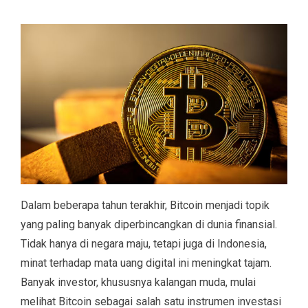
Dalam beberapa tahun terakhir, Bitcoin menjadi topik
yang paling banyak diperbincangkan di dunia finansial.
Tidak hanya di negara maju, tetapi juga di Indonesia,
minat terhadap mata uang digital ini meningkat tajam.
Banyak investor, khususnya kalangan muda, mulai
melihat Bitcoin sebagai salah satu instrumen investasi