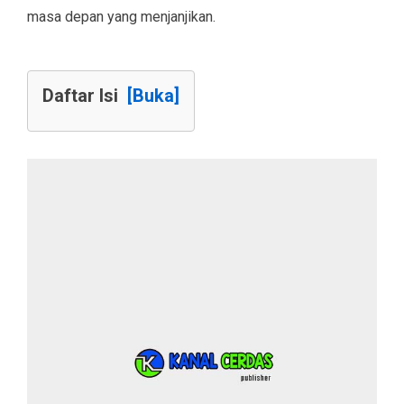
masa depan yang menjanjikan.
Daftar Isi
[Buka]