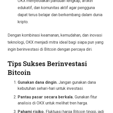
OKX menyediakan panduan lengkap, artikel
edukatif, dan komunitas aktif agar pengguna
dapat terus belajar dan berkembang dalam dunia
kripto.
Dengan kombinasi keamanan, kemudahan, dan inovasi
teknologi, OKX menjadi mitra ideal bagi siapa pun yang
ingin berinvestasi di Bitcoin dengan percaya diri.
Tips Sukses Berinvestasi
Bitcoin
Gunakan dana dingin.
Jangan gunakan dana
kebutuhan sehari-hari untuk investasi.
Pantau pasar secara berkala.
Gunakan fitur
analisis di OKX untuk melihat tren harga.
Pahami risiko.
Fluktuasi harga Bitcoin tinggi, jadi