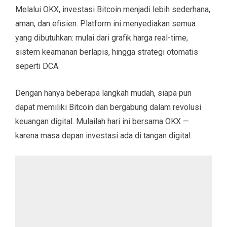
Melalui OKX, investasi Bitcoin menjadi lebih sederhana,
aman, dan efisien. Platform ini menyediakan semua
yang dibutuhkan: mulai dari grafik harga real-time,
sistem keamanan berlapis, hingga strategi otomatis
seperti DCA.
Dengan hanya beberapa langkah mudah, siapa pun
dapat memiliki Bitcoin dan bergabung dalam revolusi
keuangan digital. Mulailah hari ini bersama OKX —
karena masa depan investasi ada di tangan digital.