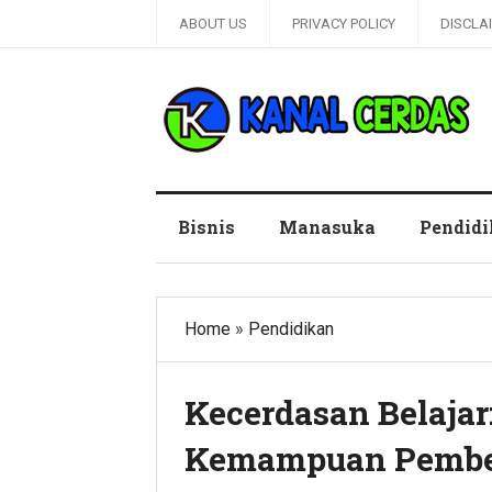
ABOUT US
PRIVACY POLICY
DISCLA
Kanal Cerdas
Bisnis
Manasuka
Pendid
Home
»
Pendidikan
Kecerdasan Belaja
Kemampuan Pembe