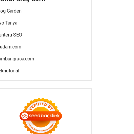
log Garden
yo Tanya
entera SEO
rudam.com
ambungrasa.com
eknotorial