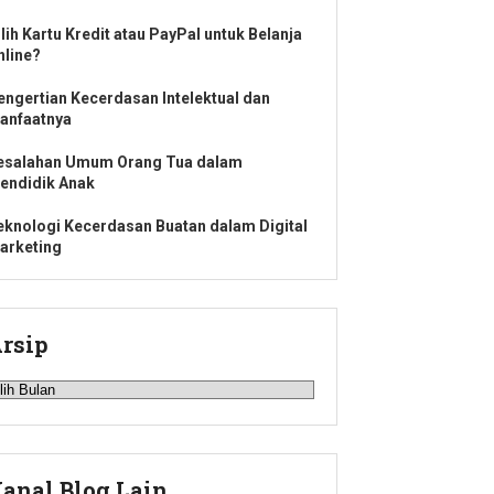
ilih Kartu Kredit atau PayPal untuk Belanja
nline?
engertian Kecerdasan Intelektual dan
anfaatnya
esalahan Umum Orang Tua dalam
endidik Anak
eknologi Kecerdasan Buatan dalam Digital
arketing
rsip
rsip
anal Blog Lain