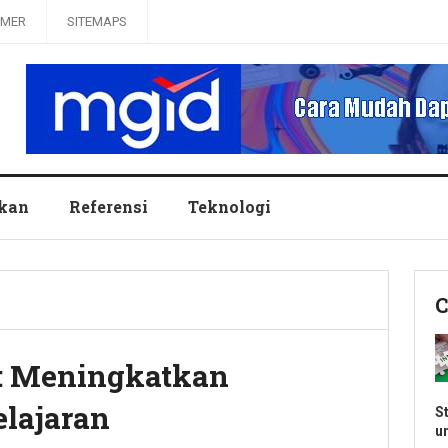
IMER
SITEMAPS
ikan
Referensi
Teknologi
C
r: Meningkatkan
lajaran
S
u