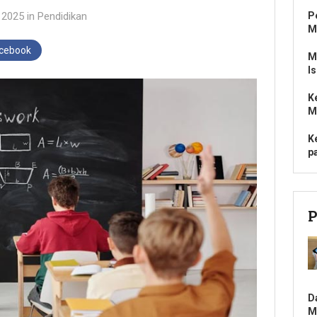
 2025
in
Pendidikan
P
M
acebook
M
I
K
M
K
p
P
D
M