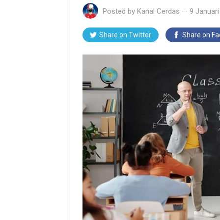
Posted by
Kanal Cerdas
—
9 Januari
Share on Twitter
Share on F