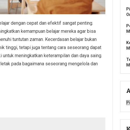
P
O
lajar dengan cepat dan efektif sangat penting.
P
eningkatkan kemampuan belajar mereka agar bisa
M
nuhi tuntutan zaman. Kecerdasan belajar bukan
K
 tinggi, tetapi juga tentang cara seseorang dapat
M
 untuk meningkatkan keterampilan dan daya saing.
T
erletak pada bagaimana seseorang mengelola dan
M
A
A
K