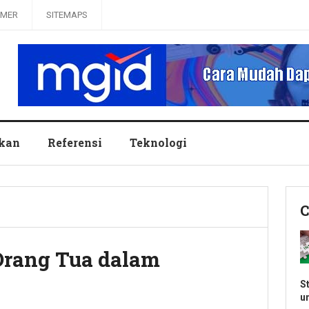
IMER
SITEMAPS
ikan
Referensi
Teknologi
C
rang Tua dalam
S
u