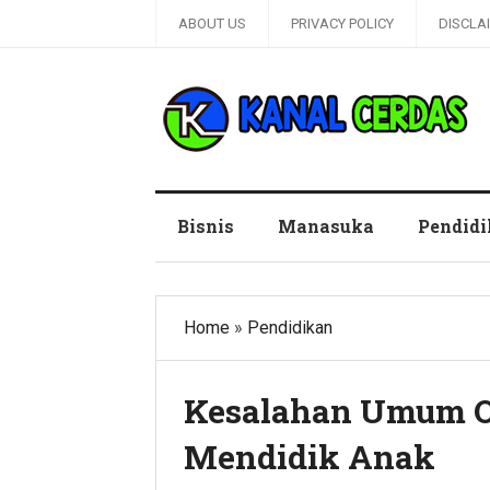
ABOUT US
PRIVACY POLICY
DISCLA
Kanal Cerdas
Bisnis
Manasuka
Pendid
Home
»
Pendidikan
Kesalahan Umum O
Mendidik Anak