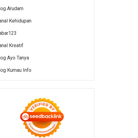
log Arudam
anal Kehidupan
abar123
anal Kreatif
log Ayo Tanya
log Kumau Info