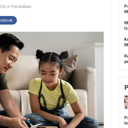
2026
in
Pendidikan
P
M
acebook
M
I
K
M
K
p
P
P
In