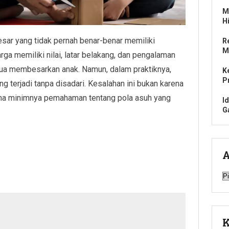
M
H
sar yang tidak pernah benar-benar memiliki
R
M
rga memiliki nilai, latar belakang, dan pengalaman
ua membesarkan anak. Namun, dalam praktiknya,
K
P
 terjadi tanpa disadari. Kesalahan ini bukan karena
ena minimnya pemahaman tentang pola asuh yang
I
G
A
A
K