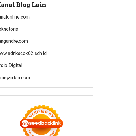
anal Blog Lain
analonline.com
eknotorial
angandre.com
ww.sdnkacok02.sch.id
rsip Digital
mirgarden.com