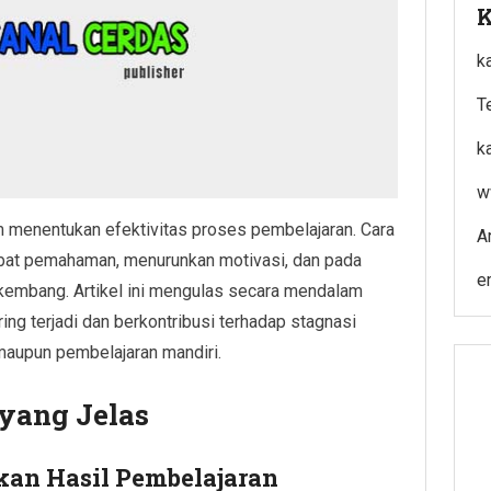
K
k
T
k
w
am menentukan efektivitas proses pembelajaran. Cara
A
mbat pemahaman, menurunkan motivasi, dan pada
e
kembang. Artikel ini mengulas secara mendalam
ing terjadi dan berkontribusi terhadap stagnasi
 maupun pembelajaran mandiri.
 yang Jelas
kan Hasil Pembelajaran