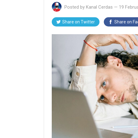
Posted by
Kanal Cerdas
—
19 Februa
Share on Twitter
Share on F