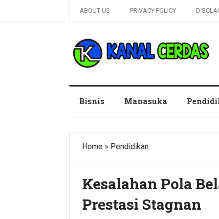
ABOUT US
PRIVACY POLICY
DISCLA
Kanal Cerdas
Bisnis
Manasuka
Pendid
Home
»
Pendidikan
Kesalahan Pola Be
Prestasi Stagnan