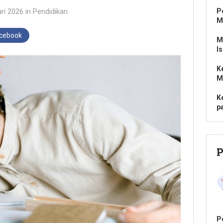
ri 2026
in
Pendidikan
P
M
acebook
M
I
K
M
K
p
P
P