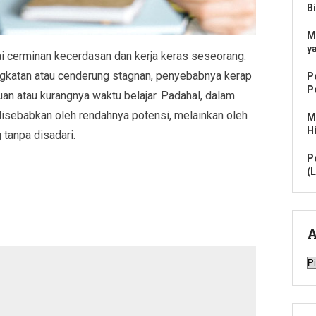
B
M
y
ai cerminan kecerdasan dan kerja keras seseorang.
ngkatan atau cenderung stagnan, penyebabnya kerap
P
P
n atau kurangnya waktu belajar. Padahal, dalam
disebabkan oleh rendahnya potensi, melainkan oleh
M
H
g tanpa disadari.
P
(L
A
A