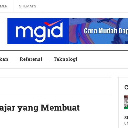
IMER
SITEMAPS
ikan
Referensi
Teknologi
C
lajar yang Membuat
S
u