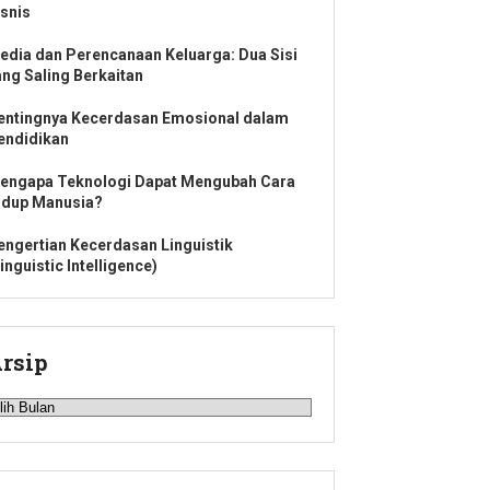
isnis
edia dan Perencanaan Keluarga: Dua Sisi
ang Saling Berkaitan
entingnya Kecerdasan Emosional dalam
endidikan
engapa Teknologi Dapat Mengubah Cara
idup Manusia?
engertian Kecerdasan Linguistik
inguistic Intelligence)
rsip
rsip