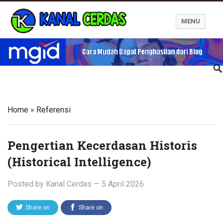
MENU
Kanal Cerdas
Home
»
Referensi
Pengertian Kecerdasan Historis
(Historical Intelligence)
Posted by
Kanal Cerdas
—
5 April 2026
Share on
Share on
Twitter
Facebook