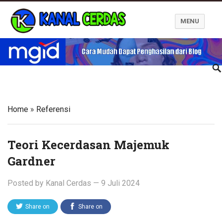
MENU
Kanal Cerdas
Home
»
Referensi
Teori Kecerdasan Majemuk
Gardner
Posted by
Kanal Cerdas
—
9 Juli 2024
Share on
Share on
Twitter
Facebook