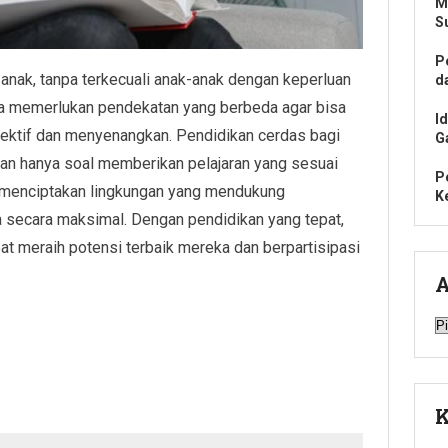
M
S
P
anak, tanpa terkecuali anak-anak dengan keperluan
d
a memerlukan pendekatan yang berbeda agar bisa
I
ektif dan menyenangkan. Pendidikan cerdas bagi
G
an hanya soal memberikan pelajaran yang sesuai
P
 menciptakan lingkungan yang mendukung
K
secara maksimal. Dengan pendidikan yang tepat,
t meraih potensi terbaik mereka dan berpartisipasi
A
A
K