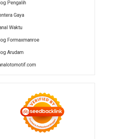
log Pengalih
entera Gaya
anal Waktu
log Formaxmanroe
log Arudam
analotomotif.com