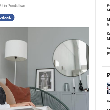
25
in
Pendidikan
P
M
acebook
M
I
K
M
K
p
P
K