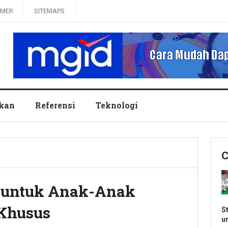
IMER
SITEMAPS
ikan
Referensi
Teknologi
C
s untuk Anak-Anak
 Khusus
S
u