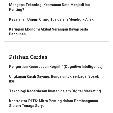
Mengapa Teknologi Keamanan Data Menjadi Isu
Penting?
Kesalahan Umum Orang Tua dalam Mendidik Anak
Kerugian Ekonomi Akibat Serangan Rayap pada
Bangunan
Pilihan Cerdas
Pengertian Kecerdasan Kognitif (Cognitive Intelligence)
Ungkapan Kasih Sayang: Bunga untuk Berbagai Sosok
Ibu
Teknologi Kecerdasan Buatan dalam Digital Marketing
Kontraktor PLTS: Mitra Penting dalam Pembangunan
Sistem Tenaga Surya