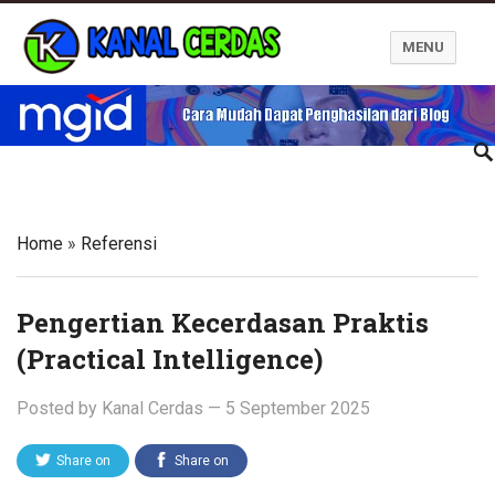
MENU
Kanal Cerdas
Home
»
Referensi
Pengertian Kecerdasan Praktis
(Practical Intelligence)
Posted by
Kanal Cerdas
—
5 September 2025
Share on
Share on
Twitter
Facebook