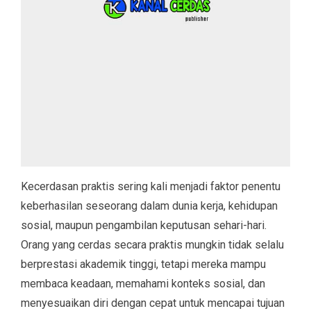
Kecerdasan praktis sering kali menjadi faktor penentu
keberhasilan seseorang dalam dunia kerja, kehidupan
sosial, maupun pengambilan keputusan sehari-hari.
Orang yang cerdas secara praktis mungkin tidak selalu
berprestasi akademik tinggi, tetapi mereka mampu
membaca keadaan, memahami konteks sosial, dan
menyesuaikan diri dengan cepat untuk mencapai tujuan