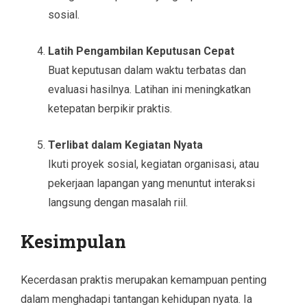
sosial.
Latih Pengambilan Keputusan Cepat
Buat keputusan dalam waktu terbatas dan
evaluasi hasilnya. Latihan ini meningkatkan
ketepatan berpikir praktis.
Terlibat dalam Kegiatan Nyata
Ikuti proyek sosial, kegiatan organisasi, atau
pekerjaan lapangan yang menuntut interaksi
langsung dengan masalah riil.
Kesimpulan
Kecerdasan praktis merupakan kemampuan penting
dalam menghadapi tantangan kehidupan nyata. Ia