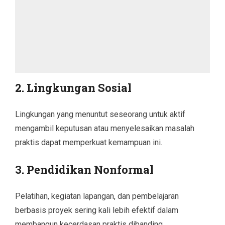
2.
Lingkungan Sosial
Lingkungan yang menuntut seseorang untuk aktif
mengambil keputusan atau menyelesaikan masalah
praktis dapat memperkuat kemampuan ini.
3.
Pendidikan Nonformal
Pelatihan, kegiatan lapangan, dan pembelajaran
berbasis proyek sering kali lebih efektif dalam
membangun kecerdasan praktis dibanding