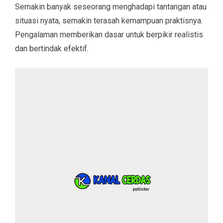
Semakin banyak seseorang menghadapi tantangan atau
situasi nyata, semakin terasah kemampuan praktisnya.
Pengalaman memberikan dasar untuk berpikir realistis
dan bertindak efektif.