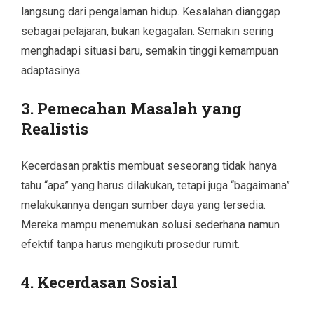
langsung dari pengalaman hidup. Kesalahan dianggap
sebagai pelajaran, bukan kegagalan. Semakin sering
menghadapi situasi baru, semakin tinggi kemampuan
adaptasinya.
3. Pemecahan Masalah yang
Realistis
Kecerdasan praktis membuat seseorang tidak hanya
tahu “apa” yang harus dilakukan, tetapi juga “bagaimana”
melakukannya dengan sumber daya yang tersedia.
Mereka mampu menemukan solusi sederhana namun
efektif tanpa harus mengikuti prosedur rumit.
4. Kecerdasan Sosial