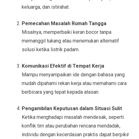
keluarga, dan istirahat.
Pemecahan Masalah Rumah Tangga
Misalnya, memperbaiki keran bocor tanpa
memanggil tukang atau menemukan alternatif
solusi ketika listrik padam.
Komunikasi Efektif di Tempat Kerja
Mampu menyampaikan ide dengan bahasa yang
mudah dipahami rekan kerja atau memahami cara
berbicara yang tepat kepada atasan.
Pengambilan Keputusan dalam Situasi Sulit
Ketika menghadapi masalah mendesak, seperti
konflik tim atau perubahan rencana mendadak,
individu dengan kecerdasan praktis dapat berpikir