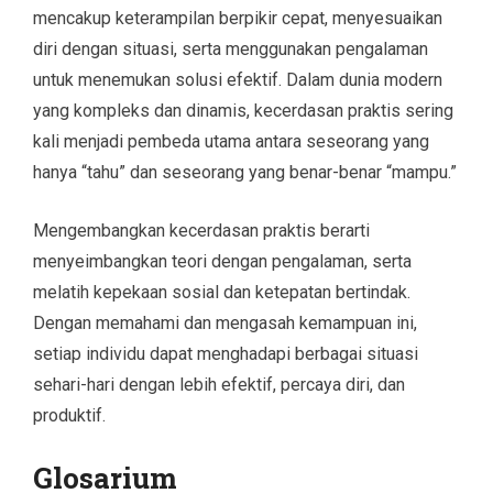
mencakup keterampilan berpikir cepat, menyesuaikan
diri dengan situasi, serta menggunakan pengalaman
untuk menemukan solusi efektif. Dalam dunia modern
yang kompleks dan dinamis, kecerdasan praktis sering
kali menjadi pembeda utama antara seseorang yang
hanya “tahu” dan seseorang yang benar-benar “mampu.”
Mengembangkan kecerdasan praktis berarti
menyeimbangkan teori dengan pengalaman, serta
melatih kepekaan sosial dan ketepatan bertindak.
Dengan memahami dan mengasah kemampuan ini,
setiap individu dapat menghadapi berbagai situasi
sehari-hari dengan lebih efektif, percaya diri, dan
produktif.
Glosarium