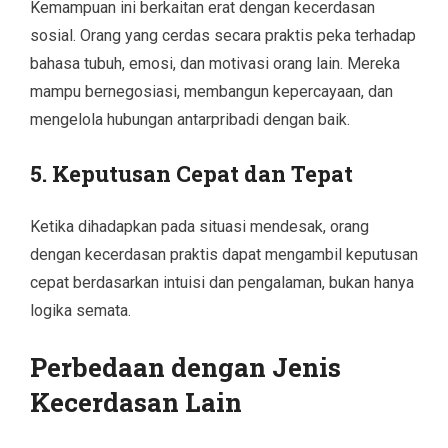
Kemampuan ini berkaitan erat dengan kecerdasan
sosial. Orang yang cerdas secara praktis peka terhadap
bahasa tubuh, emosi, dan motivasi orang lain. Mereka
mampu bernegosiasi, membangun kepercayaan, dan
mengelola hubungan antarpribadi dengan baik.
5. Keputusan Cepat dan Tepat
Ketika dihadapkan pada situasi mendesak, orang
dengan kecerdasan praktis dapat mengambil keputusan
cepat berdasarkan intuisi dan pengalaman, bukan hanya
logika semata.
Perbedaan dengan Jenis
Kecerdasan Lain