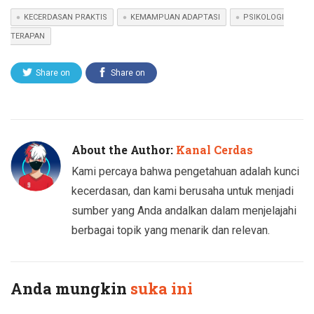
KECERDASAN PRAKTIS
KEMAMPUAN ADAPTASI
PSIKOLOGI
TERAPAN
Share on
Share on
Twitter
Facebook
About the Author:
Kanal Cerdas
Kami percaya bahwa pengetahuan adalah kunci
kecerdasan, dan kami berusaha untuk menjadi
sumber yang Anda andalkan dalam menjelajahi
berbagai topik yang menarik dan relevan.
Anda mungkin
suka ini