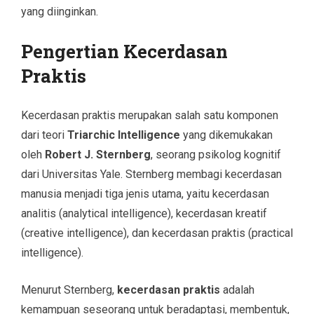
yang diinginkan.
Pengertian Kecerdasan
Praktis
Kecerdasan praktis merupakan salah satu komponen
dari teori
Triarchic Intelligence
yang dikemukakan
oleh
Robert J. Sternberg
, seorang psikolog kognitif
dari Universitas Yale. Sternberg membagi kecerdasan
manusia menjadi tiga jenis utama, yaitu kecerdasan
analitis (analytical intelligence), kecerdasan kreatif
(creative intelligence), dan kecerdasan praktis (practical
intelligence).
Menurut Sternberg,
kecerdasan praktis
adalah
kemampuan seseorang untuk beradaptasi, membentuk,