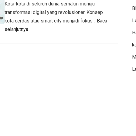
Kota-kota di seluruh dunia semakin menuju
B
transformasi digital yang revolusioner. Konsep
L
kota cerdas atau smart city menjadi fokus…
Baca
selanjutnya
H
k
M
L