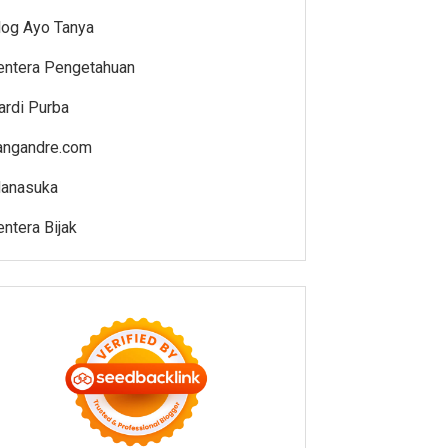
log Ayo Tanya
entera Pengetahuan
ardi Purba
angandre.com
anasuka
entera Bijak