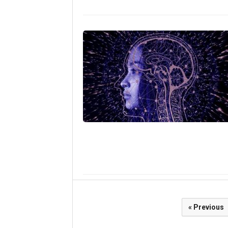
Paginasi
« Previous
pos