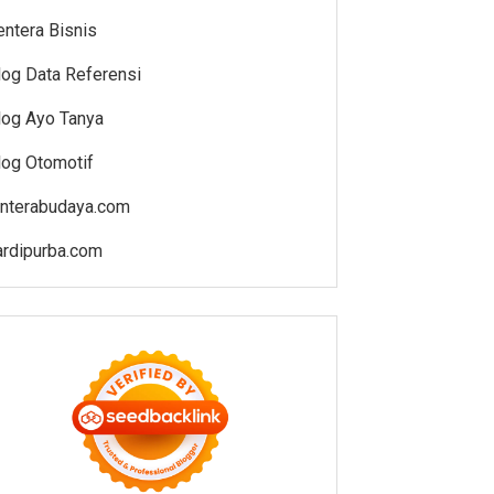
entera Bisnis
log Data Referensi
log Ayo Tanya
log Otomotif
enterabudaya.com
ardipurba.com