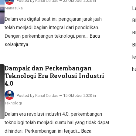
Posted by
Kanal Cerdas
—
22 Oktober 2023
in
L
Manasuka
Dalam era digital saat ini, pengajaran jarak jauh
B
telah menjadi bagian integral dari pendidikan.
B
Dengan perkembangan teknologi, para…
Baca
selanjutnya
B
l
Dampak dan Perkembangan
h
Teknologi Era Revolusi Industri
4.0
Posted by
Kanal Cerdas
—
15 Oktober 2023
in
Teknologi
Dalam era revolusi industri 4.0, perkembangan
teknologi telah menjadi suatu hal yang tidak dapat
dihindari. Perkembangan ini terjadi…
Baca